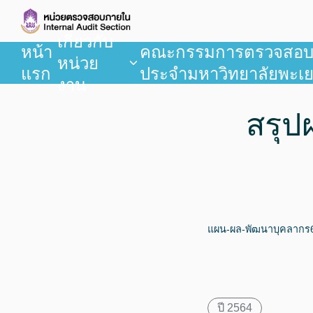
เกี่ยวกับ
หน้า
คณะกรรมการตรวจสอ
หน่วย
แรก
ประจำมหาวิทยาลัยพะเ
งาน
สรุป
แผน-ผล-พัฒนาบุคลากร
ปี 2564