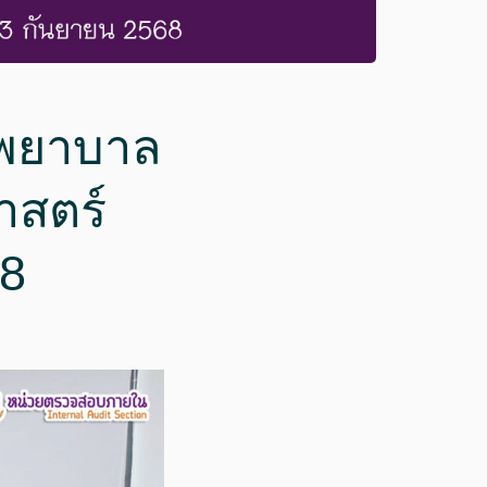
งพยาบาล
สตร์
8