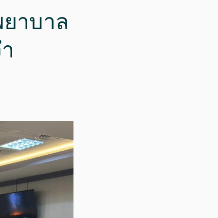
งพยาบาล
จำ