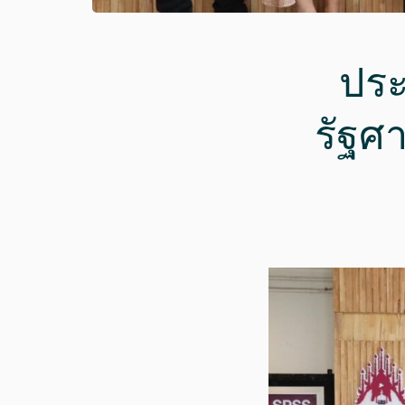
ประ
รัฐศ