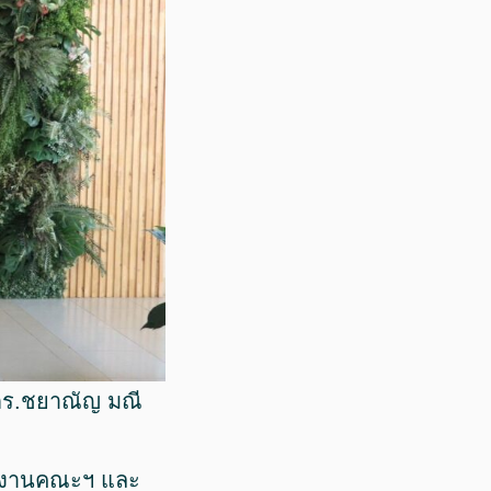
ดร.ชยาณัญ มณี
ักงานคณะฯ และ