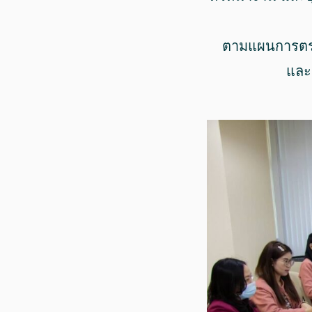
ตามแผนการตรว
และแ