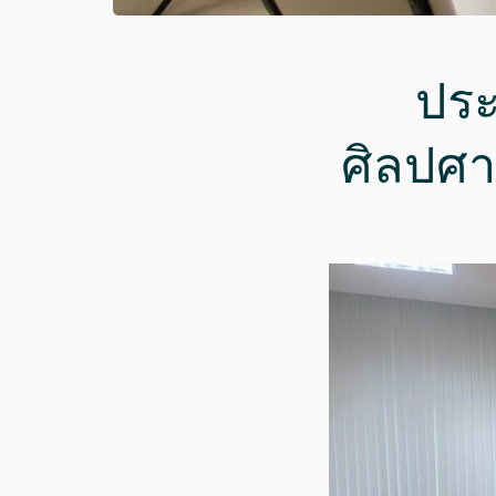
ประ
ศิลปศ